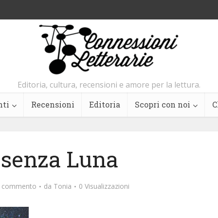
Editoria, cultura, recensioni e amore per la lettura.
nti
Recensioni
Editoria
Scopri con noi
C
 senza Luna
n commento
da
Tonia
0 Visualizzazioni