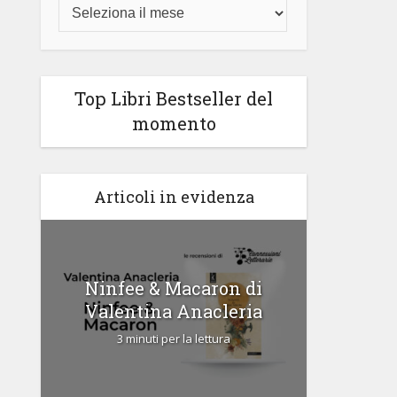
Top Libri Bestseller del
momento
Articoli in evidenza
di
Ninfee & Macaron di
Cipria
Valentina Anacleria
3 
3 minuti per la lettura