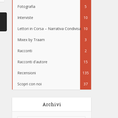
Fotografia
5
Interviste
10
Lettori in Corsa – Narrativa Condivisa
10
Mixex by Traam
3
Racconti
2
Racconti d'autore
15
Recensioni
135
Scopri con noi
37
Archivi