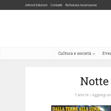
inKnot Edizioni
Contatti
Richiesta recensione
Cultura e società
Eve
Notte
7 anni fa
Aggiungi u