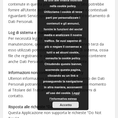
ed utili alle finalità illustrate
contenute in questa privacy policy, questo Sito potrebbe
nella cookie policy.
fornire all’Utente delle informative aggiuntive e contestuali
Utilizziamo i cookie di terze
riguardanti Servizi specifici, o la raccolta ed il trattamento di
parti per personalizzare i
Dati Personali.
contenuti e gli annunci,
fornire le funzioni dei social
Log di sistema e manutenzione
media e analizzare il nostro
Per necessità legate al funzionamento ed alla
traffico. Se vuoi saperne di
manutenzione, questo Sito e gli eventuali servizi terzi da
più o negare il consenso a
esso utilizzati potrebbero raccogliere Log di sistema, ossia
tutti o ad alcuni cookie,
file che registrano le interazioni e che possono contenere
consulta la cookie policy.
anche Dati Personali, quali l’indirizzo IP Utente.
Chiudendo questo banner,
scorrendo questa pagina,
Informazioni non contenute in questa policy
cliccando su un link o
Ulteriori informazioni in relazione al trattamento dei Dati
proseguendo la navigazione
Personali potranno essere richieste in qualsiasi momento
in altra maniera, acconsenti
al Titolare del Trattamento utilizzando gli estremi di
all’uso dei cookie.
Leggi
contatto.
l'informativa estesa
Accetto
Risposta alle richieste “Do Not Track”
Questa Applicazione non supporta le richieste “Do Not