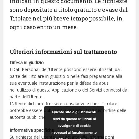
indicati in questo documento. Le richieste
sono depositate a titolo gratuito e evase dal
Titolare nel più breve tempo possibile, in
ogni caso entro un mese.
Ulteriori informazioni sul trattamento
Difesa in giudizio
I Dati Personali dell’Utente possono essere utilizzati da
parte del Titolare in giudizio o nelle fasi preparatorie alla
sua eventuale instaurazione per la difesa da abusi
nell’utilizzo di questa Applicazione o dei Servizi connessi da
parte dell’Utente.
L’Utente dichiara di essere consapevole che il Titolare
potrebbe essere obbligato a rivelare i Dati per ordine delle
Questo sito o gli strumenti
autorità pubbliche.
terzi da questo utilizzati si
avvalgono di cookie
Informative specifiche
necessari al funzionamento
Su richiesta dell’Utente, in aggiunta alle informazioni