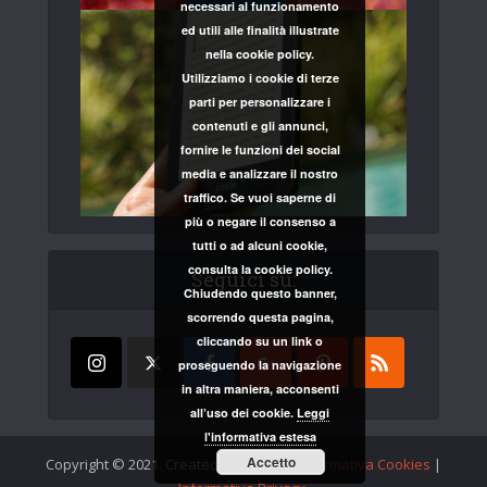
necessari al funzionamento
ed utili alle finalità illustrate
nella cookie policy.
Utilizziamo i cookie di terze
parti per personalizzare i
contenuti e gli annunci,
fornire le funzioni dei social
media e analizzare il nostro
traffico. Se vuoi saperne di
più o negare il consenso a
tutti o ad alcuni cookie,
consulta la cookie policy.
Seguici su:
Chiudendo questo banner,
scorrendo questa pagina,
cliccando su un link o
proseguendo la navigazione
in altra maniera, acconsenti
all’uso dei cookie.
Leggi
l'informativa estesa
Accetto
Copyright © 2021. Created by
inKnot
|
Informativa Cookies
|