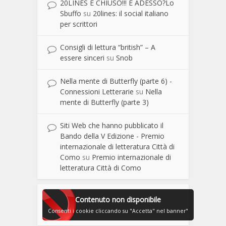
20LINES È CHIUSO!!! E ADESSO?Lo
Sbuffo
su
20lines: il social italiano
per scrittori
Consigli di lettura “british” – A
essere sinceri
su
Snob
Nella mente di Butterfly (parte 6) -
Connessioni Letterarie
su
Nella
mente di Butterfly (parte 3)
Siti Web che hanno pubblicato il
Bando della V Edizione - Premio
internazionale di letteratura Città di
Como
su
Premio internazionale di
letteratura Città di Como
Contenuto non disponibile
Consenti i cookie cliccando su "Accetta" nel banner"