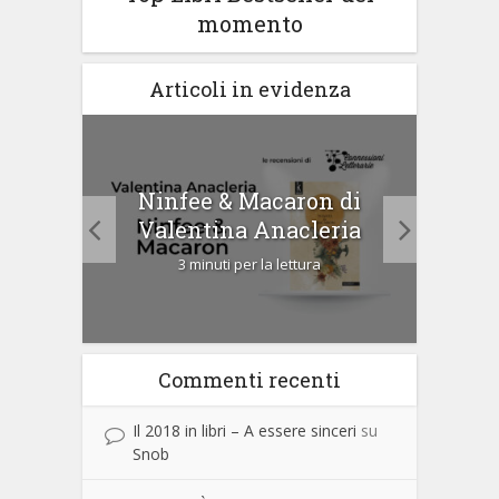
momento
Articoli in evidenza
Ninfee & Macaron di
Cip
Valentina Anacleria
3 minuti per la lettura
Commenti recenti
Il 2018 in libri – A essere sinceri
su
Snob