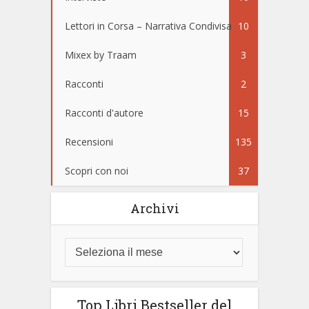
Lettori in Corsa – Narrativa Condivisa
10
Mixex by Traam
3
Racconti
2
Racconti d'autore
15
Recensioni
135
Scopri con noi
37
Archivi
Top Libri Bestseller del