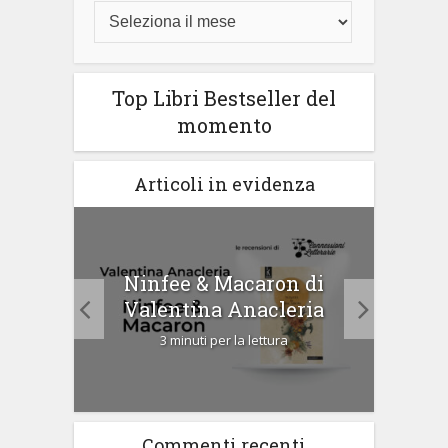
Top Libri Bestseller del
momento
Articoli in evidenza
tà di
Ninfee & Macaron di
Cip
Valentina Anacleria
3 minuti per la lettura
Commenti recenti