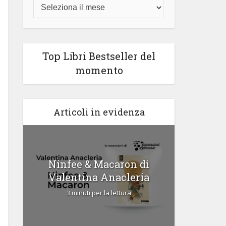
Top Libri Bestseller del
momento
Articoli in evidenza
Ninfee & Macaron di
Cipria
Valentina Anacleria
3 
3 minuti per la lettura