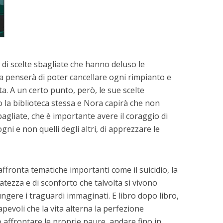
 di scelte sbagliate che hanno deluso le
Nora penserà di poter cancellare ogni rimpianto e
ta. A un certo punto, però, le sue scelte
o la biblioteca stessa e Nora capirà che non
bagliate, che è importante avere il coraggio di
ogni e non quelli degli altri, di apprezzare le
iano dei conti
Il dono oscuro
ffronta tematiche importanti come il suicidio, la
atezza e di sconforto che talvolta si vivono
inuti per la lettura
3 minuti per la lettura
gere i traguardi immaginati. E libro dopo libro,
pevoli che la vita alterna la perfezione
o affrontare le proprie paure, andare fino in