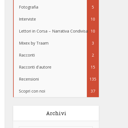
Fotografia
5
Interviste
10
Lettori in Corsa – Narrativa Condivisa
10
Mixex by Traam
3
Racconti
2
Racconti d'autore
15
Recensioni
135
Scopri con noi
37
Archivi