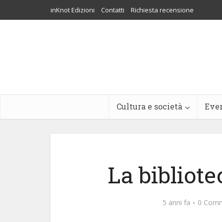
inKnot Edizioni
Contatti
Richiesta recensione
Cultura e società
Eve
La bibliot
5 anni fa
0 Comm