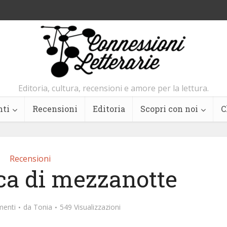
Editoria, cultura, recensioni e amore per la lettura.
nti
Recensioni
Editoria
Scopri con noi
C
Recensioni
eca di mezzanotte
enti
da
Tonia
549 Visualizzazioni