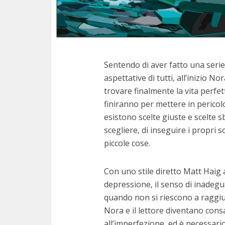
Sentendo di aver fatto una serie
aspettative di tutti, all’inizio 
trovare finalmente la vita perfet
finiranno per mettere in pericol
esistono scelte giuste e scelte s
scegliere, di inseguire i propri s
piccole cose.
Il p
Con uno stile diretto Matt Haig a
depressione, il senso di inadegu
7 m
quando non si riescono a raggiun
Nora e il lettore diventano consa
all’imperfezione, ed è necessari