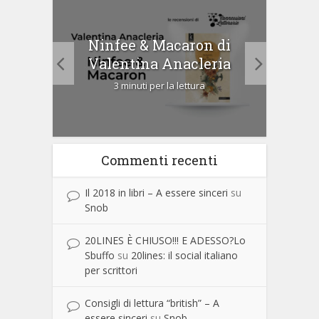
Ninfee & Macaron di
i
Cip
Valentina Anacleria
3 minuti per la lettura
Commenti recenti
Il 2018 in libri – A essere sinceri
su
Snob
20LINES È CHIUSO!!! E ADESSO?Lo
Sbuffo
su
20lines: il social italiano
per scrittori
Consigli di lettura “british” – A
essere sinceri
su
Snob