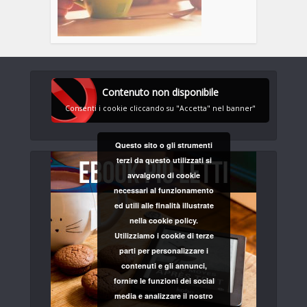
Contenuto non disponibile
Consenti i cookie cliccando su "Accetta" nel banner"
Questo sito o gli strumenti
terzi da questo utilizzati si
avvalgono di cookie
necessari al funzionamento
ed utili alle finalità illustrate
nella cookie policy.
Utilizziamo i cookie di terze
parti per personalizzare i
contenuti e gli annunci,
fornire le funzioni dei social
media e analizzare il nostro