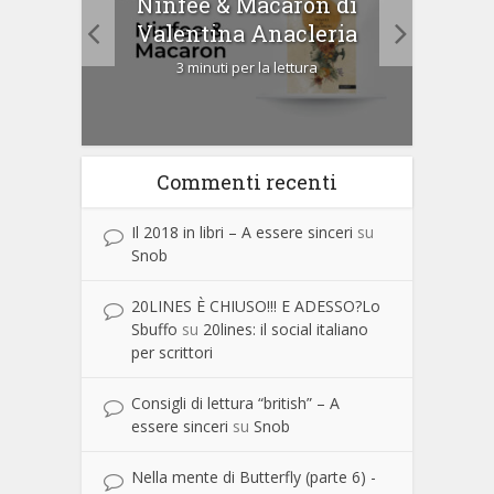
tà di
Ninfee & Macaron di
Cip
Valentina Anacleria
3 minuti per la lettura
Commenti recenti
Il 2018 in libri – A essere sinceri
su
Snob
20LINES È CHIUSO!!! E ADESSO?Lo
Sbuffo
su
20lines: il social italiano
per scrittori
Consigli di lettura “british” – A
essere sinceri
su
Snob
Nella mente di Butterfly (parte 6) -