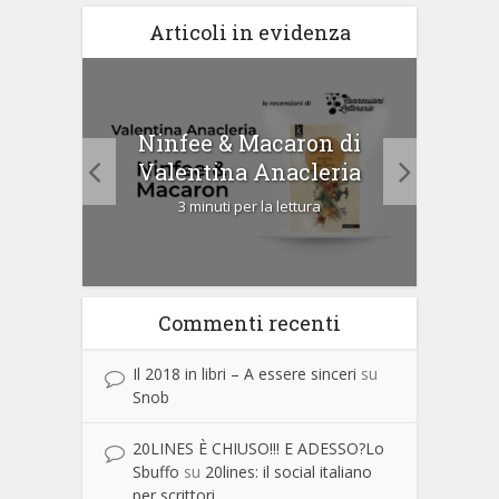
Articoli in evidenza
tà di
Ninfee & Macaron di
Cip
Valentina Anacleria
3 minuti per la lettura
Commenti recenti
Il 2018 in libri – A essere sinceri
su
Snob
20LINES È CHIUSO!!! E ADESSO?Lo
Sbuffo
su
20lines: il social italiano
per scrittori