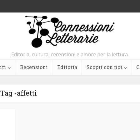
Editoria, cultura, recensioni e amore per la lettura.
nti
Recensioni
Editoria
Scopri con noi
C
Tag -affetti