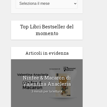
Top Libri Bestseller del
momento
Articoli in evidenza
di
Ninfee & Macaron di
Cipria
Valentina Anacleria
3 
3 minuti per la lettura