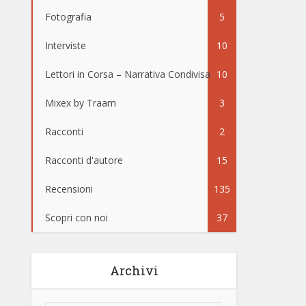
Fotografia
5
Interviste
10
Lettori in Corsa – Narrativa Condivisa
10
Mixex by Traam
3
Racconti
2
Racconti d'autore
15
Recensioni
135
Scopri con noi
37
Archivi