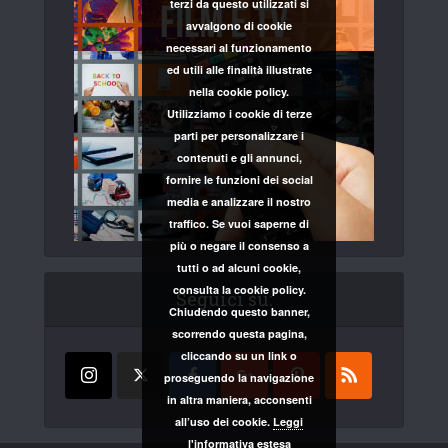
terzi da questo utilizzati si
avvalgono di cookie
necessari al funzionamento
ed utili alle finalità illustrate
nella cookie policy.
Utilizziamo i cookie di terze
parti per personalizzare i
contenuti e gli annunci,
fornire le funzioni dei social
media e analizzare il nostro
traffico. Se vuoi saperne di
più o negare il consenso a
tutti o ad alcuni cookie,
consulta la cookie policy.
Seguici su:
Chiudendo questo banner,
scorrendo questa pagina,
cliccando su un link o
proseguendo la navigazione
in altra maniera, acconsenti
all’uso dei cookie.
Leggi
l'informativa estesa