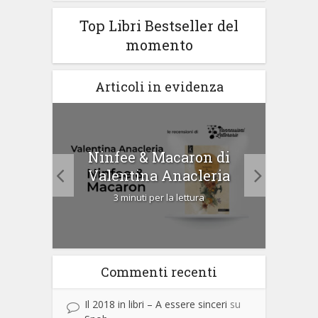
Top Libri Bestseller del
momento
Articoli in evidenza
tà di
Ninfee & Macaron di
Cip
Valentina Anacleria
3 minuti per la lettura
Commenti recenti
Il 2018 in libri – A essere sinceri
su