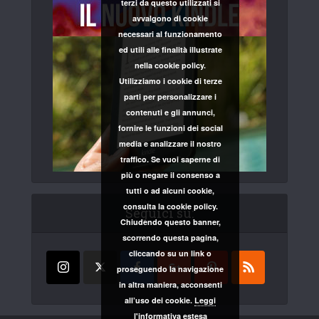
terzi da questo utilizzati si
avvalgono di cookie
necessari al funzionamento
ed utili alle finalità illustrate
nella cookie policy.
Utilizziamo i cookie di terze
parti per personalizzare i
contenuti e gli annunci,
fornire le funzioni dei social
media e analizzare il nostro
traffico. Se vuoi saperne di
più o negare il consenso a
tutti o ad alcuni cookie,
consulta la cookie policy.
Seguici su:
Chiudendo questo banner,
scorrendo questa pagina,
cliccando su un link o
proseguendo la navigazione
in altra maniera, acconsenti
all’uso dei cookie.
Leggi
l'informativa estesa