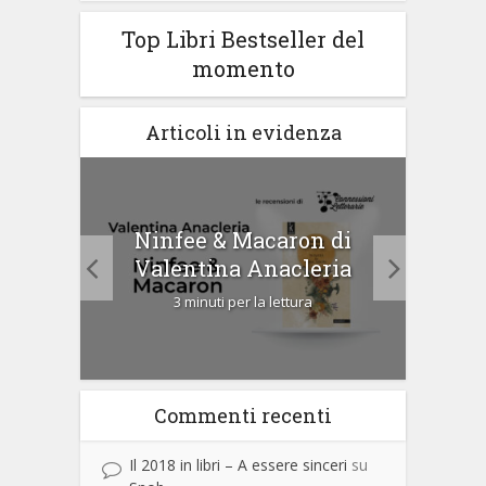
Top Libri Bestseller del
momento
Articoli in evidenza
tà di
Ninfee & Macaron di
Cip
Valentina Anacleria
3 minuti per la lettura
Commenti recenti
Il 2018 in libri – A essere sinceri
su