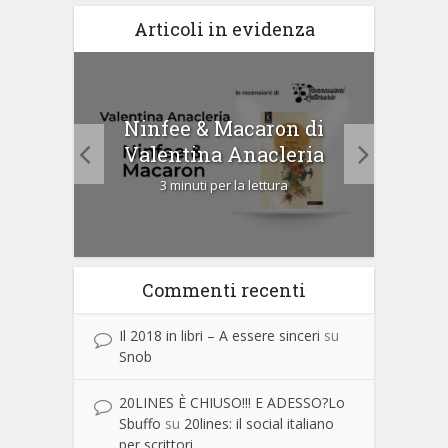
Articoli in evidenza
tà di
Ninfee & Macaron di
Cip
Valentina Anacleria
3 minuti per la lettura
Commenti recenti
Il 2018 in libri – A essere sinceri
su
Snob
20LINES È CHIUSO!!! E ADESSO?Lo
Sbuffo
su
20lines: il social italiano
per scrittori