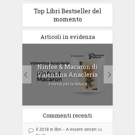
Top Libri Bestseller del
momento
Articoli in evidenza
tà di
Ninfee & Macaron di
Cip
Valentina Anacleria
3 minuti per la lettura
Commenti recenti
Il 2018 in libri – A essere sinceri
su