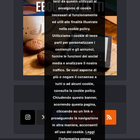
terzi da questo utilizzati si
avvalgono di cookie
necessari al funzionamento
ed utili alle finalità illustrate
nella cookie policy.
Utilizziamo i cookie di terze
parti per personalizzare i
contenuti e gli annunci,
fornire le funzioni dei social
media e analizzare il nostro
traffico. Se vuoi saperne di
più o negare il consenso a
tutti o ad alcuni cookie,
consulta la cookie policy.
Seguici su:
Chiudendo questo banner,
scorrendo questa pagina,
cliccando su un link o
proseguendo la navigazione
in altra maniera, acconsenti
all’uso dei cookie.
Leggi
l'informativa estesa