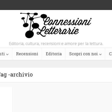
Editoria, cultura, recensioni e amore per la lettura.
nti
Recensioni
Editoria
Scopri con noi
C
ag -archivio