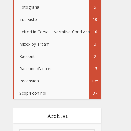
Fotografia
5
Interviste
10
Lettori in Corsa – Narrativa Condivisa
10
Mixex by Traam
3
Racconti
2
Racconti d'autore
15
Recensioni
135
Scopri con noi
37
Archivi