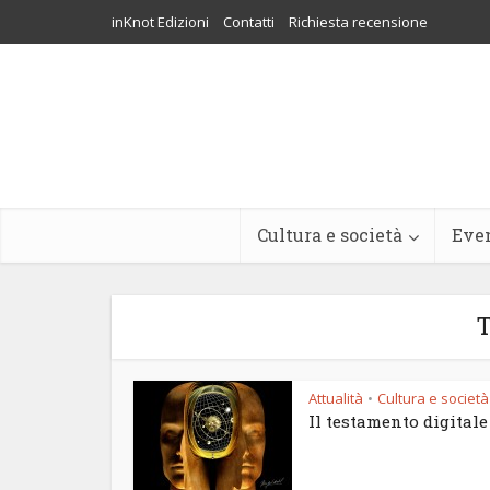
inKnot Edizioni
Contatti
Richiesta recensione
Cultura e società
Eve
T
Attualità
Cultura e società
•
Il testamento digitale