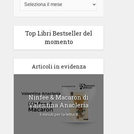
Top Libri Bestseller del
momento
Articoli in evidenza
di
Ninfee & Macaron di
Cipria
Valentina Anacleria
3 
3 minuti per la lettura