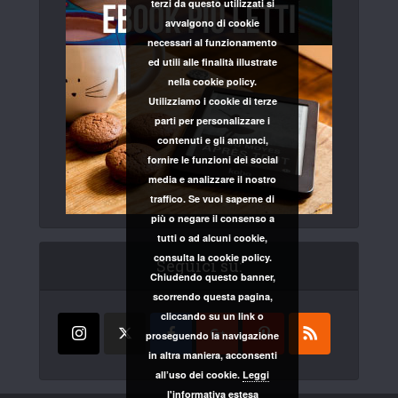
terzi da questo utilizzati si
avvalgono di cookie
necessari al funzionamento
ed utili alle finalità illustrate
nella cookie policy.
Utilizziamo i cookie di terze
parti per personalizzare i
contenuti e gli annunci,
fornire le funzioni dei social
media e analizzare il nostro
traffico. Se vuoi saperne di
più o negare il consenso a
tutti o ad alcuni cookie,
consulta la cookie policy.
Seguici su:
Chiudendo questo banner,
scorrendo questa pagina,
cliccando su un link o
proseguendo la navigazione
in altra maniera, acconsenti
all’uso dei cookie.
Leggi
l'informativa estesa