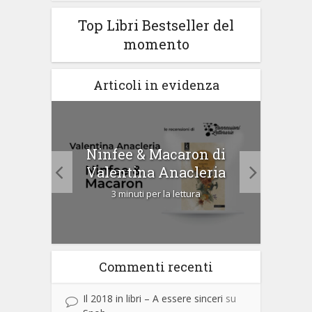
Top Libri Bestseller del
momento
Articoli in evidenza
tà di
Ninfee & Macaron di
Cip
Valentina Anacleria
3 minuti per la lettura
Commenti recenti
Il 2018 in libri – A essere sinceri
su