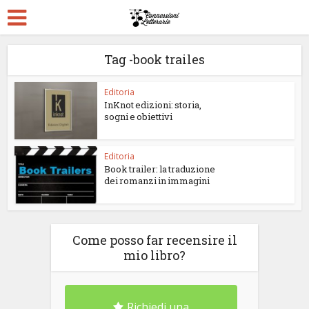
Tag -book trailes
Editoria
InKnot edizioni: storia,
sogni e obiettivi
Editoria
Book trailer: la traduzione
dei romanzi in immagini
Come posso far recensire il
mio libro?
Richiedi una