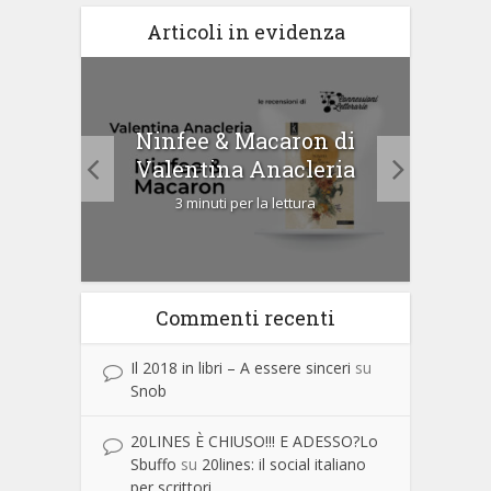
Articoli in evidenza
tà di
Ninfee & Macaron di
Cip
Valentina Anacleria
3 minuti per la lettura
Commenti recenti
Il 2018 in libri – A essere sinceri
su
Snob
20LINES È CHIUSO!!! E ADESSO?Lo
Sbuffo
su
20lines: il social italiano
per scrittori