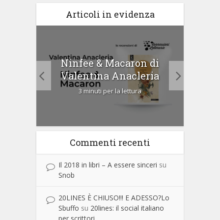
Articoli in evidenza
tà di
Ninfee & Macaron di
Cip
Valentina Anacleria
3 minuti per la lettura
Commenti recenti
Il 2018 in libri – A essere sinceri
su
Snob
20LINES È CHIUSO!!! E ADESSO?Lo
Sbuffo
su
20lines: il social italiano
per scrittori