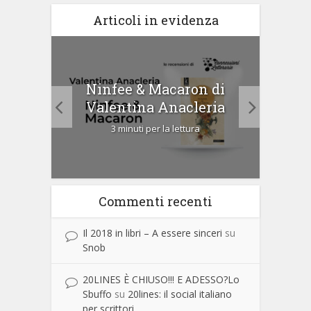
Articoli in evidenza
tà di
Ninfee & Macaron di
Cip
Valentina Anacleria
3 minuti per la lettura
Commenti recenti
Il 2018 in libri – A essere sinceri
su
Snob
20LINES È CHIUSO!!! E ADESSO?Lo
Sbuffo
su
20lines: il social italiano
per scrittori