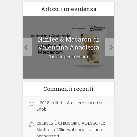
Articoli in evidenza
tà di
Ninfee & Macaron di
Cip
Valentina Anacleria
3 minuti per la lettura
Commenti recenti
Il 2018 in libri – A essere sinceri
su
Snob
20LINES È CHIUSO!!! E ADESSO?Lo
Sbuffo
su
20lines: il social italiano
per scrittori