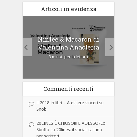
Articoli in evidenza
tà di
Ninfee & Macaron di
Cip
Valentina Anacleria
3 minuti per la lettura
Commenti recenti
Il 2018 in libri – A essere sinceri
su
Snob
20LINES È CHIUSO!!! E ADESSO?Lo
Sbuffo
su
20lines: il social italiano
per scrittori