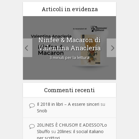
Articoli in evidenza
tà di
Ninfee & Macaron di
Cip
Valentina Anacleria
3 minuti per la lettura
Commenti recenti
Il 2018 in libri – A essere sinceri
su
Snob
20LINES È CHIUSO!!! E ADESSO?Lo
Sbuffo
su
20lines: il social italiano
per scrittori