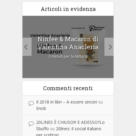
Articoli in evidenza
tà di
Ninfee & Macaron di
Cip
Valentina Anacleria
3 minuti per la lettura
Commenti recenti
Il 2018 in libri – A essere sinceri
su
Snob
20LINES È CHIUSO!!! E ADESSO?Lo
Sbuffo
su
20lines: il social italiano
per scrittori