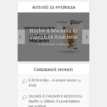
Articoli in evidenza
tà di
Ninfee & Macaron di
Cip
Valentina Anacleria
3 minuti per la lettura
Commenti recenti
Il 2018 in libri – A essere sinceri
su
Snob
20LINES È CHIUSO!!! E ADESSO?Lo
Sbuffo
su
20lines: il social italiano
per scrittori