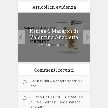
Articoli in evidenza
tà di
Ninfee & Macaron di
Cip
Valentina Anacleria
3 minuti per la lettura
Commenti recenti
Il 2018 in libri – A essere sinceri
su
Snob
20LINES È CHIUSO!!! E ADESSO?Lo
Sbuffo
su
20lines: il social italiano
per scrittori