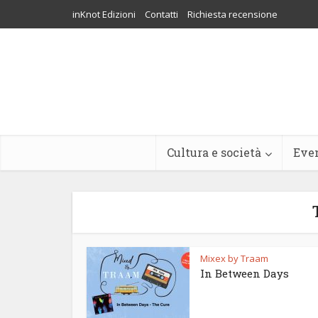
inKnot Edizioni
Contatti
Richiesta recensione
Cultura e società
Eve
Mixex by Traam
In Between Days