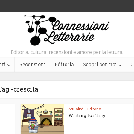
Editoria, cultura, recensioni e amore per la lettura.
nti
Recensioni
Editoria
Scopri con noi
C
Tag -crescita
Attualità
Editoria
•
Writing for Tiny