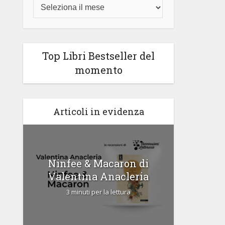
Top Libri Bestseller del
momento
Articoli in evidenza
di
Ninfee & Macaron di
Cipria
Valentina Anacleria
3 
3 minuti per la lettura