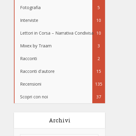
Fotografia
5
Interviste
10
Lettori in Corsa – Narrativa Condivisa
10
Mixex by Traam
3
Racconti
2
Racconti d'autore
15
Recensioni
135
Scopri con noi
37
Archivi