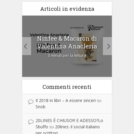
Articoli in evidenza
tà di
Ninfee & Macaron di
Cip
Valentina Anacleria
3 minuti per la lettura
Commenti recenti
Il 2018 in libri – A essere sinceri
su
Snob
20LINES È CHIUSO!!! E ADESSO?Lo
Sbuffo
su
20lines: il social italiano
per scrittori