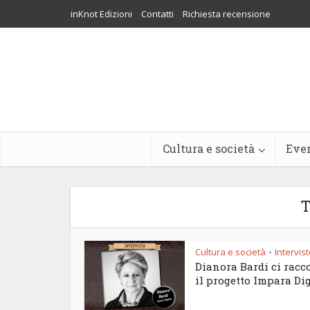
inKnot Edizioni
Contatti
Richiesta recensione
Cultura e società
Eve
T
Cultura e società
Intervis
•
Dianora Bardi ci racc
il progetto Impara Dig