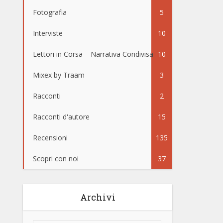
Fotografia
5
Interviste
10
Lettori in Corsa – Narrativa Condivisa
10
Mixex by Traam
3
Racconti
2
Racconti d'autore
15
Recensioni
135
Scopri con noi
37
Archivi