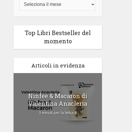
Top Libri Bestseller del
momento
Articoli in evidenza
di
Ninfee & Macaron di
Cipria
Valentina Anacleria
3 
3 minuti per la lettura