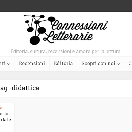
Editoria, cultura, recensioni e amore per la lettura.
nti
Recensioni
Editoria
Scopri con noi
C
ag -didattica
te
onta
itale