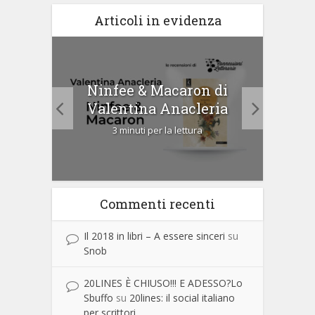
Articoli in evidenza
tà di
Ninfee & Macaron di
Cip
Valentina Anacleria
3 minuti per la lettura
Commenti recenti
Il 2018 in libri – A essere sinceri
su
Snob
20LINES È CHIUSO!!! E ADESSO?Lo
Sbuffo
su
20lines: il social italiano
per scrittori