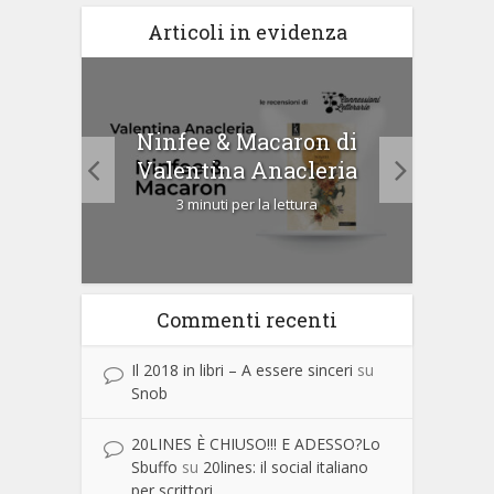
Articoli in evidenza
tà di
Ninfee & Macaron di
Cip
Valentina Anacleria
3 minuti per la lettura
Commenti recenti
Il 2018 in libri – A essere sinceri
su
Snob
20LINES È CHIUSO!!! E ADESSO?Lo
Sbuffo
su
20lines: il social italiano
per scrittori