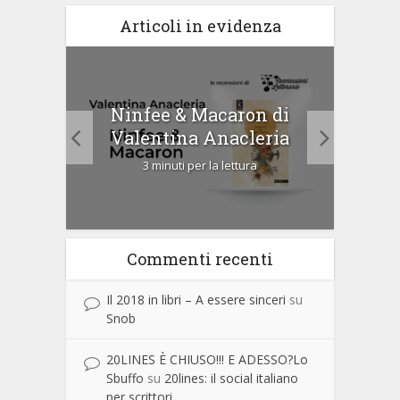
Articoli in evidenza
tà di
Ninfee & Macaron di
Cip
Valentina Anacleria
3 minuti per la lettura
Commenti recenti
Il 2018 in libri – A essere sinceri
su
Snob
20LINES È CHIUSO!!! E ADESSO?Lo
Sbuffo
su
20lines: il social italiano
per scrittori