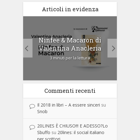
Articoli in evidenza
tà di
Ninfee & Macaron di
Cip
Valentina Anacleria
3 minuti per la lettura
Commenti recenti
Il 2018 in libri – A essere sinceri
su
Snob
20LINES È CHIUSO!!! E ADESSO?Lo
Sbuffo
su
20lines: il social italiano
per scrittori