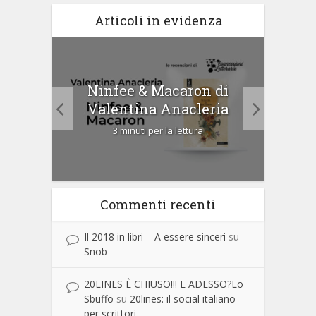
Articoli in evidenza
tà di
Ninfee & Macaron di
Cip
Valentina Anacleria
3 minuti per la lettura
Commenti recenti
Il 2018 in libri – A essere sinceri
su
Snob
20LINES È CHIUSO!!! E ADESSO?Lo
Sbuffo
su
20lines: il social italiano
per scrittori