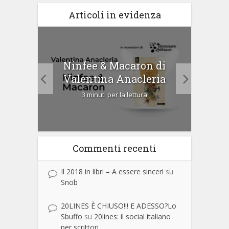
Articoli in evidenza
tà di
Ninfee & Macaron di
Cip
Valentina Anacleria
3 minuti per la lettura
Commenti recenti
Il 2018 in libri – A essere sinceri
su
Snob
20LINES È CHIUSO!!! E ADESSO?Lo
Sbuffo
su
20lines: il social italiano
per scrittori