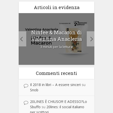
Articoli in evidenza
tà di
Ninfee & Macaron di
Cip
Valentina Anacleria
3 minuti per la lettura
Commenti recenti
Il 2018 in libri – A essere sinceri
su
Snob
20LINES È CHIUSO!!! E ADESSO?Lo
Sbuffo
su
20lines: il social italiano
per scrittori