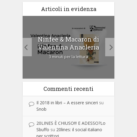
Articoli in evidenza
tà di
Ninfee & Macaron di
Cip
Valentina Anacleria
3 minuti per la lettura
Commenti recenti
Il 2018 in libri – A essere sinceri
su
Snob
20LINES È CHIUSO!!! E ADESSO?Lo
Sbuffo
su
20lines: il social italiano
per scrittori