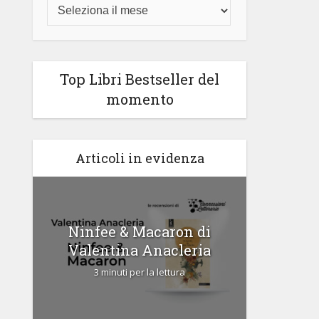
Top Libri Bestseller del
momento
Articoli in evidenza
di
Ninfee & Macaron di
Cipria
Valentina Anacleria
3 
3 minuti per la lettura