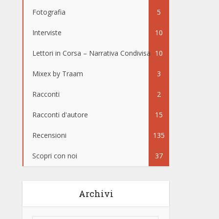
Fotografia
5
Interviste
10
Lettori in Corsa – Narrativa Condivisa
10
Mixex by Traam
3
Racconti
2
Racconti d'autore
15
Recensioni
135
Scopri con noi
37
Archivi