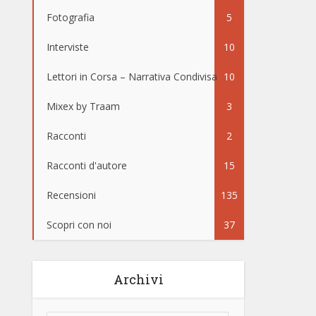
Fotografia
5
Interviste
10
Lettori in Corsa – Narrativa Condivisa
10
Mixex by Traam
3
Racconti
2
Racconti d'autore
15
Recensioni
135
Scopri con noi
37
Archivi