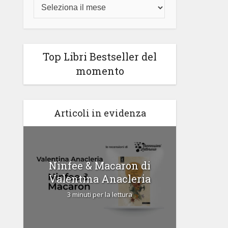
Top Libri Bestseller del
momento
Articoli in evidenza
di
Ninfee & Macaron di
Cipria
Valentina Anacleria
3 
3 minuti per la lettura