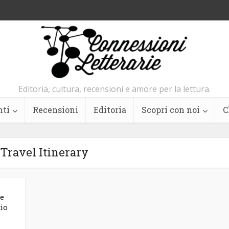
Editoria, cultura, recensioni e amore per la lettura.
nti
Recensioni
Editoria
Scopri con noi
C
Travel Itinerary
le
io