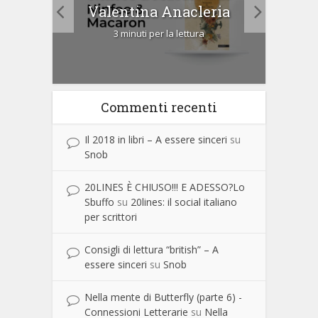
Cip
Valentina Anacleria
3 minuti per la lettura
Commenti recenti
Il 2018 in libri – A essere sinceri
su
Snob
20LINES È CHIUSO!!! E ADESSO?Lo
Sbuffo
su
20lines: il social italiano
per scrittori
Consigli di lettura “british” – A
essere sinceri
su
Snob
Nella mente di Butterfly (parte 6) -
Connessioni Letterarie
su
Nella