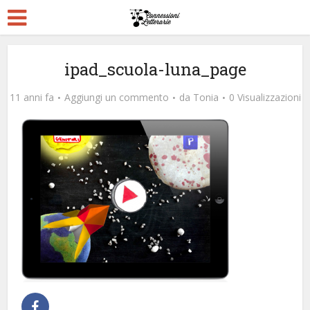
ipad_scuola-luna_page
11 anni fa
Aggiungi un commento
da
Tonia
0 Visualizzazioni