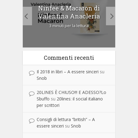
tà di
Ninfee & Macaron di
Cip
Valentina Anacleria
3 minuti per la lettura
Commenti recenti
Il 2018 in libri – A essere sinceri
su
Snob
20LINES È CHIUSO!!! E ADESSO?Lo
Sbuffo
su
20lines: il social italiano
per scrittori
Consigli di lettura “british” – A
essere sinceri
su
Snob