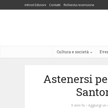
inKnot Edizioni
Contatti
Richiesta recensione
Cultura e società
Eve
Astenersi p
Santo
9 anni fa
Aggiungi u