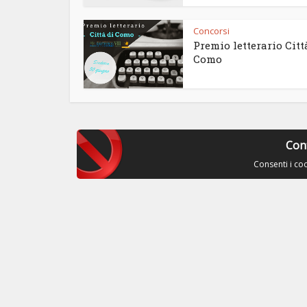
Concorsi
Premio letterario Citt
Como
Con
Consenti i co