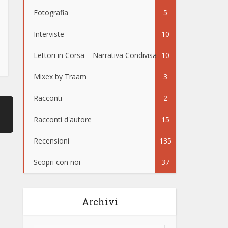
Fotografia
5
Interviste
10
Lettori in Corsa – Narrativa Condivisa
10
Mixex by Traam
3
Racconti
2
Racconti d'autore
15
Recensioni
135
Scopri con noi
37
Archivi