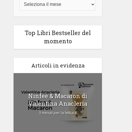
Top Libri Bestseller del
momento
Articoli in evidenza
di
Ninfee & Macaron di
Cipria
Valentina Anacleria
3 
3 minuti per la lettura