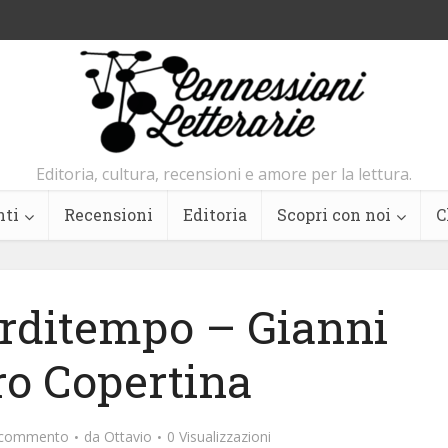
Editoria, cultura, recensioni e amore per la lettura.
nti
Recensioni
Editoria
Scopri con noi
C
erditempo – Gianni
ro Copertina
n commento
da
Ottavio
0 Visualizzazioni