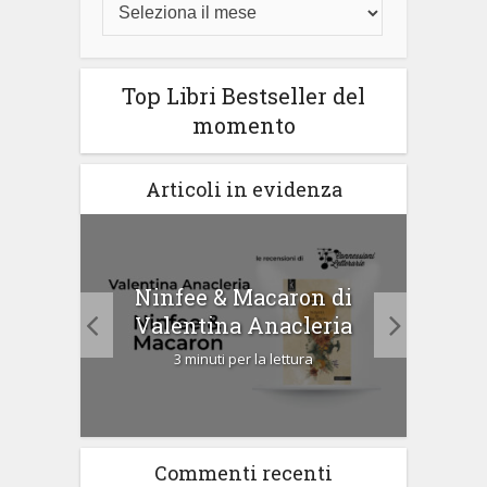
Top Libri Bestseller del
momento
Articoli in evidenza
tà di
Ninfee & Macaron di
Cip
Valentina Anacleria
3 minuti per la lettura
Commenti recenti