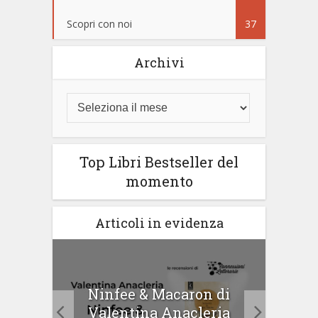
Scopri con noi
37
Archivi
Top Libri Bestseller del
momento
Articoli in evidenza
tà di
Ninfee & Macaron di
Cip
Valentina Anacleria