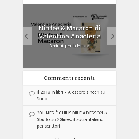
tà di
Ninfee & Macaron di
Cip
Valentina Anacleria
3 minuti per la lettura
Commenti recenti
Il 2018 in libri – A essere sinceri
su
Snob
20LINES È CHIUSO!!! E ADESSO?Lo
Sbuffo
su
20lines: il social italiano
per scrittori