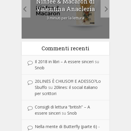
tà di
Ninfee & Macaron di
Cip
Valentina Anacleria
3 minuti per la lettura
Commenti recenti
Il 2018 in libri – A essere sinceri
su
Snob
20LINES È CHIUSO!!! E ADESSO?Lo
Sbuffo
su
20lines: il social italiano
per scrittori
Consigli di lettura “british” – A
essere sinceri
su
Snob
Nella mente di Butterfly (parte 6) -