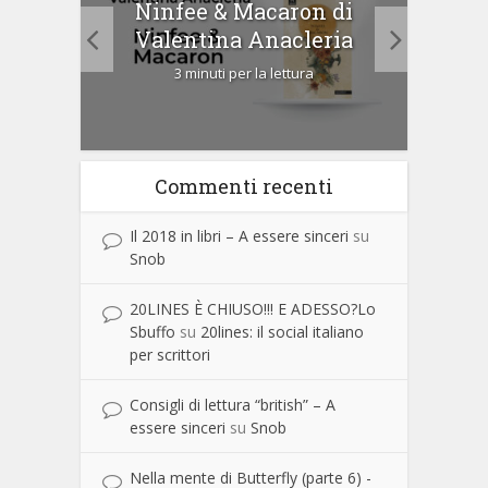
tà di
Ninfee & Macaron di
Cip
Valentina Anacleria
3 minuti per la lettura
Commenti recenti
Il 2018 in libri – A essere sinceri
su
Snob
20LINES È CHIUSO!!! E ADESSO?Lo
Sbuffo
su
20lines: il social italiano
per scrittori
Consigli di lettura “british” – A
essere sinceri
su
Snob
Nella mente di Butterfly (parte 6) -