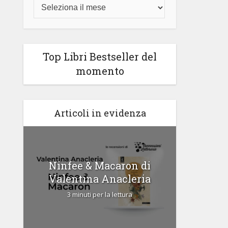
Top Libri Bestseller del
momento
Articoli in evidenza
di
Ninfee & Macaron di
Cipria
Valentina Anacleria
3 
3 minuti per la lettura