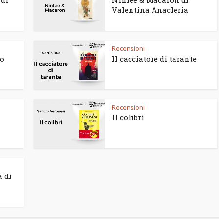
 di
Ninfee & Macaron di
Valentina Anacleria
Recensioni
to
Il cacciatore di tarante
Recensioni
Il colibrì
à di