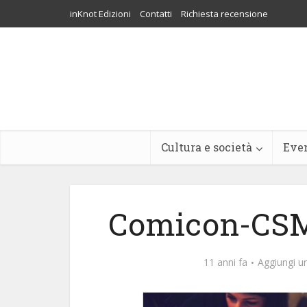
inKnot Edizioni
Contatti
Richiesta recensione
Cultura e società
Eve
Comicon-CSM
11 anni fa
Aggiungi 