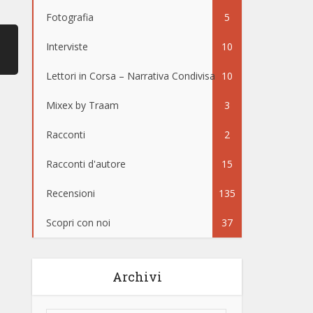
Fotografia
5
Interviste
10
Lettori in Corsa – Narrativa Condivisa
10
Mixex by Traam
3
Racconti
2
Racconti d'autore
15
Recensioni
135
Scopri con noi
37
Archivi