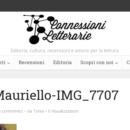
Editoria, cultura, recensioni e amore per la lettura.
nti
Recensioni
Editoria
Scopri con noi
C
auriello-IMG_7707
un commento
da
Tonia
0 Visualizzazioni