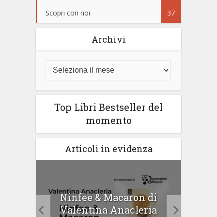
Scopri con noi
37
Archivi
Top Libri Bestseller del
momento
Articoli in evidenza
tà di
Ninfee & Macaron di
Cip
Valentina Anacleria