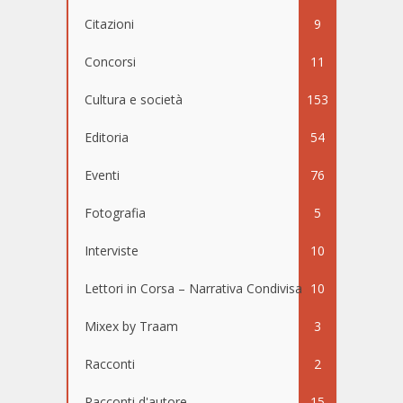
Citazioni
9
Concorsi
11
Cultura e società
153
Editoria
54
Eventi
76
Fotografia
5
Interviste
10
Lettori in Corsa – Narrativa Condivisa
10
Mixex by Traam
3
Racconti
2
Racconti d'autore
15