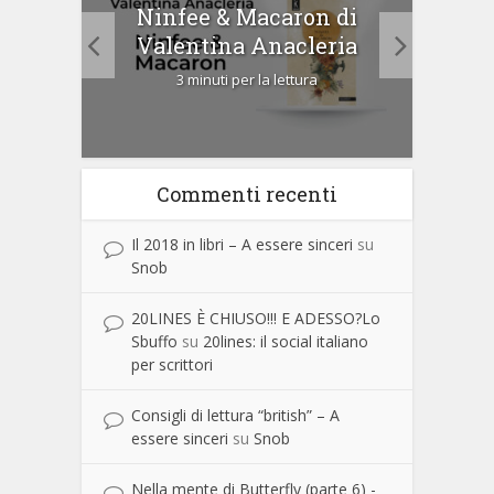
tà di
Ninfee & Macaron di
Cip
Valentina Anacleria
3 minuti per la lettura
Commenti recenti
Il 2018 in libri – A essere sinceri
su
Snob
20LINES È CHIUSO!!! E ADESSO?Lo
Sbuffo
su
20lines: il social italiano
per scrittori
Consigli di lettura “british” – A
essere sinceri
su
Snob
Nella mente di Butterfly (parte 6) -