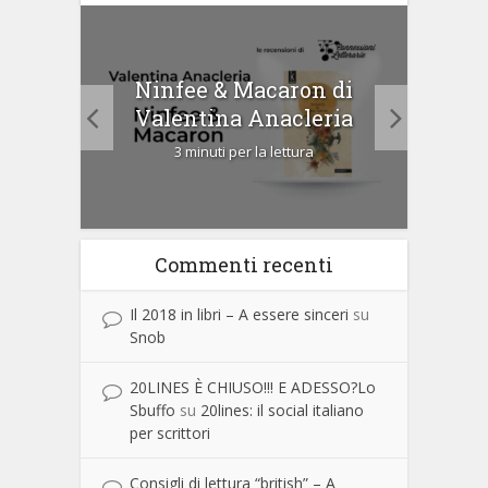
tà di
Ninfee & Macaron di
Cip
Valentina Anacleria
3 minuti per la lettura
Commenti recenti
Il 2018 in libri – A essere sinceri
su
Snob
20LINES È CHIUSO!!! E ADESSO?Lo
Sbuffo
su
20lines: il social italiano
per scrittori
Consigli di lettura “british” – A