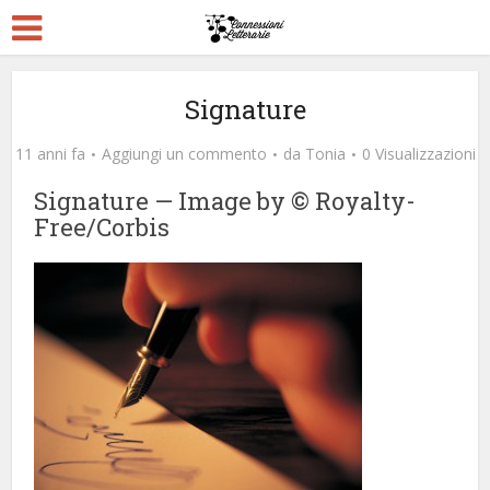
Signature
11 anni fa
Aggiungi un commento
da
Tonia
0 Visualizzazioni
Signature — Image by © Royalty-
Free/Corbis