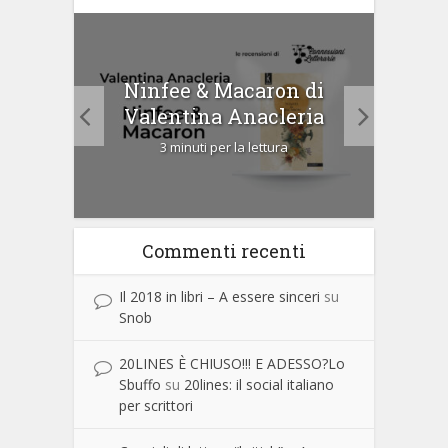
tà di
Ninfee & Macaron di
Cip
Valentina Anacleria
3 minuti per la lettura
Commenti recenti
Il 2018 in libri – A essere sinceri
su
Snob
20LINES È CHIUSO!!! E ADESSO?Lo
Sbuffo
su
20lines: il social italiano
per scrittori